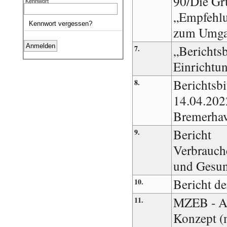
90/Die Gr
Kennwort
„Empfehlu
Kennwort vergessen?
zum Umga
„Berichtsb
7.
Einrichtu
Berichtsb
8.
14.04.202
Bremerha
Bericht
9.
Verbrauch
und Gesun
Bericht d
10.
MZEB - Ak
11.
Konzept (