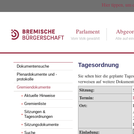
Hier tippen, um 
Parlament
Abgeor
Vom Volk gewählt
Alle auf ei
Tagesordnung
Dokumentensuche
Plenardokumente und -
Sie sehen hier die geplante Tag
protokolle
verweisen auf weitere Dokument
Gremiendokumente
Sitzung:
Aktuelle Hinweise
Termin:
Gremienliste
Ort:
Sitzungen &
Tagesordnungen
Sitzungsdokumente
Einladung:
Suche