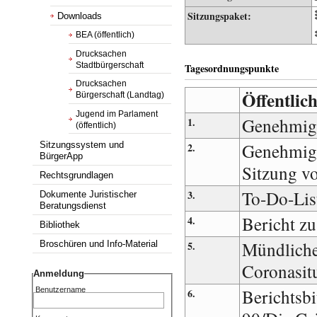
Sitzungspaket:
Downloads
BEA (öffentlich)
Drucksachen
Stadtbürgerschaft
Tagesordnungspunkte
Drucksachen
Öffentlich
Bürgerschaft (Landtag)
Jugend im Parlament
Genehmig
1.
(öffentlich)
Genehmigu
Sitzungssystem und
2.
BürgerApp
Sitzung v
Rechtsgrundlagen
To-Do-Lis
3.
Dokumente Juristischer
Beratungsdienst
Bericht zu
4.
Bibliothek
Mündlicher
5.
Broschüren und Info-Material
Coronasit
Anmeldung
Berichtsbi
Benutzername
6.