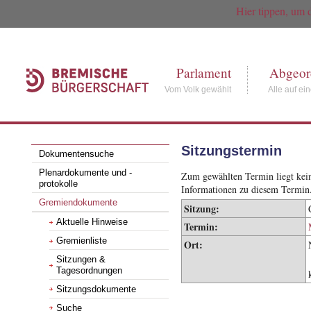
Hier tippen, um 
Parlament
Abgeor
Vom Volk gewählt
Alle auf ei
Sitzungstermin
Dokumentensuche
Plenardokumente und -
Zum gewählten Termin liegt keine
protokolle
Informationen zu diesem Termin
Gremiendokumente
Sitzung:
Aktuelle Hinweise
Termin:
Gremienliste
Ort:
Sitzungen &
Tagesordnungen
Sitzungsdokumente
Suche