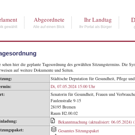
D
rlament
Abgeordnete
Ihr Landtag
lk gewählt
Alle auf einen Blick
Ihr Portal als Bürger
agesordnung
e sehen hier die geplante Tagesordnung des gewählten Sitzungstermins. Die S
rweisen auf weitere Dokumente und Seiten.
itzung:
Städtische Deputation für Gesundheit, Pflege und
ermin:
Di, 07.05.2024 15:00 Uhr
rt:
Senatorin für Gesundheit, Frauen und Verbrauch
Faulenstraße 9-15
28195 Bremen
Raum H2.00.02
inladung:
Bekanntmachung (aktualisiert: 06.05.2024) 
itzungspaket:
Gesamtes Sitzungspaket