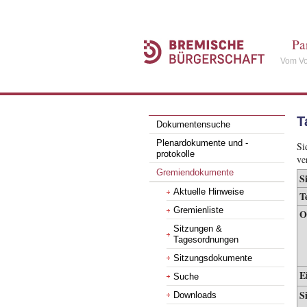
Pa
Vom Vo
T
Dokumentensuche
Plenardokumente und -
Si
protokolle
ve
Gremiendokumente
S
Aktuelle Hinweise
T
Gremienliste
O
Sitzungen &
Tagesordnungen
Sitzungsdokumente
E
Suche
S
Downloads