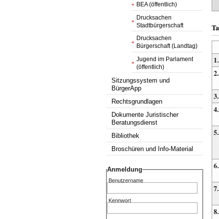
BEA (öffentlich)
Drucksachen
Stadtbürgerschaft
Ta
Drucksachen
Bürgerschaft (Landtag)
1.
Jugend im Parlament
(öffentlich)
2.
Sitzungssystem und
BürgerApp
3.
Rechtsgrundlagen
4.
Dokumente Juristischer
Beratungsdienst
5.
Bibliothek
Broschüren und Info-Material
6.
Anmeldung
Benutzername
7.
Kennwort
8.