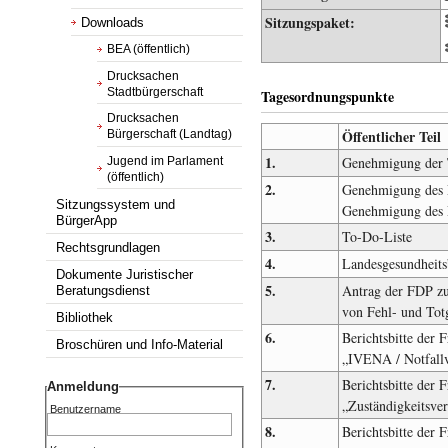
Sitzungspaket:
Downloads
BEA (öffentlich)
Drucksachen
Stadtbürgerschaft
Tagesordnungspunkte
Drucksachen
Öffentlicher Teil
Bürgerschaft (Landtag)
1.
Genehmigung der 
Jugend im Parlament
(öffentlich)
2.
Genehmigung des P
Sitzungssystem und
Genehmigung des P
BürgerApp
3.
To-Do-Liste
Rechtsgrundlagen
4.
Landesgesundheits
Dokumente Juristischer
5.
Antrag der FDP zu
Beratungsdienst
von Fehl- und Totg
Bibliothek
6.
Berichtsbitte der
Broschüren und Info-Material
„IVENA / Notfall
7.
Berichtsbitte der
Anmeldung
„Zuständigkeitsver
Benutzername
8.
Berichtsbitte der