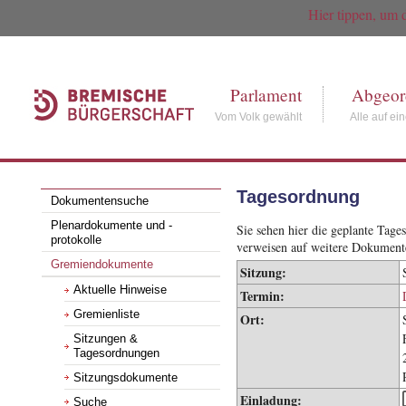
Hier tippen, um 
Parlament
Abgeor
Vom Volk gewählt
Alle auf ei
Tagesordnung
Dokumentensuche
Plenardokumente und -
Sie sehen hier die geplante Tag
protokolle
verweisen auf weitere Dokument
Gremiendokumente
Sitzung:
Aktuelle Hinweise
Termin:
Gremienliste
Ort:
Sitzungen &
Tagesordnungen
Sitzungsdokumente
Einladung:
Suche