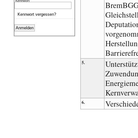
Kennwort
BremBGG 
Gleichste
Kennwort vergessen?
Deputatio
vorgenomm
Herstellun
Barrierefr
Unterstüt
5.
Zuwendun
Energieme
Kernverwa
Verschied
6.