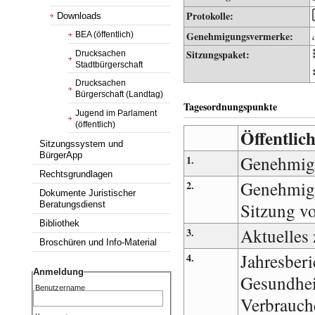
Protokolle:
Downloads
Genehmigungsvermerke:
BEA (öffentlich)
Sitzungspaket:
Drucksachen
Stadtbürgerschaft
Drucksachen
Bürgerschaft (Landtag)
Tagesordnungspunkte
Jugend im Parlament
(öffentlich)
Öffentlich
Sitzungssystem und
BürgerApp
Genehmig
1.
Rechtsgrundlagen
Genehmigu
2.
Dokumente Juristischer
Sitzung v
Beratungsdienst
Bibliothek
Aktuelles
3.
Broschüren und Info-Material
Jahresberi
4.
Anmeldung
Gesundhei
Benutzername
Verbrauch