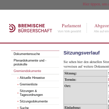
Hier tippen, um 
Parlament
Abgeor
Vom Volk gewählt
Alle auf ei
Sitzungsverlauf
Dokumentensuche
Plenardokumente und -
Sie sehen hier den aktuellen Si
protokolle
verweisen auf weitere Dokument
Gremiendokumente
Sitzung:
Aktuelle Hinweise
Termin:
Gremienliste
Ort:
Sitzungen &
Tagesordnungen
Sitzungsdokumente
Einladung:
Suche