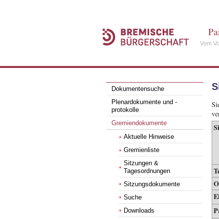
Pa
Vom Vo
S
Dokumentensuche
Plenardokumente und -
Si
protokolle
ve
Gremiendokumente
S
Aktuelle Hinweise
Gremienliste
Sitzungen &
T
Tagesordnungen
O
Sitzungsdokumente
E
Suche
P
Downloads