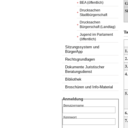
G
BEA (öffentlich)
S
Drucksachen
Stadtbürgerschaft
Drucksachen
Bürgerschaft (Landtag)
Ta
Jugend im Parlament
(öffentlich)
Sitzungssystem und
1.
BürgerApp
2.
Rechtsgrundlagen
3.
Dokumente Juristischer
Beratungsdienst
4.
Bibliothek
Broschüren und Info-Material
5.
Anmeldung
Benutzername
6.
Kennwort
7.