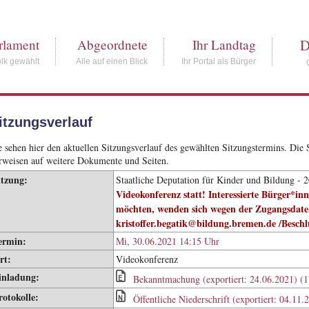
D
rlament
Abgeordnete
Ihr Landtag
lk gewählt
Alle auf einen Blick
Ihr Portal als Bürger
itzungsverlauf
e sehen hier den aktuellen Sitzungsverlauf des gewählten Sitzungstermins. Di
rweisen auf weitere Dokumente und Seiten.
itzung:
Staatliche Deputation für Kinder und Bildung - 
Videokonferenz statt! Interessierte Bürger*inn
möchten, wenden sich wegen der Zugangsdaten
kristoffer.begatik@bildung.bremen.de /Besch
ermin:
Mi, 30.06.2021 14:15 Uhr
rt:
Videokonferenz
inladung:
Bekanntmachung (exportiert: 24.06.2021) (
rotokolle:
Öffentliche Niederschrift (exportiert: 04.11