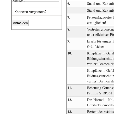
Kennwort
6.
Stand und Zukunft
Stand und Zukunft
Kennwort vergessen?
7.
Personalausweise 
ermöglichen!
8.
Vertretungspersona
unter effektiver Fi
9.
Ersatz für umgestü
Grünflächen
10.
Kitaplätze in Gefa
Bildungseinrichtu
verliert Bremen al
Kitaplätze in Gefa
Bildungseinrichtu
verliert Bremen als
11.
Bebauung Grundstü
Petition S 19/361
12.
Das Hörmal – Kolo
Hörstücke einordn
13.
Bericht des städti