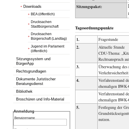
Sitzungspaket:
Downloads
BEA (öffentlich)
Drucksachen
Stadtbürgerschaft
Tagesordnungspunkte
Drucksachen
1.
Bürgerschaft (Landtag)
Fragestunde
2.
Jugend im Parlament
Aktuelle Stunde
(öffentlich)
CDU-Thema: „Kita
Rechtsanspruch auf
Sitzungssystem und
BürgerApp
3.
Überwachung des 
Rechtsgrundlagen
Verkehrssicherheit
Dokumente Juristischer
4.
Verfahrensstand d
Beratungsdienst
ehemaligen BWK-
Bibliothek
Verfahrensstand d
ehemaligen BWK-
Broschüren und Info-Material
5.
Festlegung der Gr
Anmeldung
Grundstückseigentü
Benutzername
nutzen.