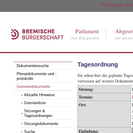
Hier tippen, um 
Parlament
Abgeor
Vom Volk gewählt
Alle auf ei
Tagesordnung
Dokumentensuche
Plenardokumente und -
Sie sehen hier die geplante Tag
protokolle
verweisen auf weitere Dokument
Gremiendokumente
Sitzung:
Aktuelle Hinweise
Termin:
Gremienliste
Ort:
Sitzungen &
Tagesordnungen
Sitzungsdokumente
Einladung:
Suche