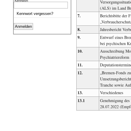
Kennwort
Versorgungssituat
(ALS) im Land B
Kennwort vergessen?
7.
Berichtsbitte der
„Verbraucherschut
8.
Jahresbericht Ver
9.
Entwurf eines Bre
bei psychischen K
10.
Ausschreibung Mod
Psychiatriereform
11.
Deputationstermine
12.
„Bremen-Fonds zur
Umsetzungsbericht
Tranche sowie Au
13.
Verschiedenes
13.1
Genehmigung des U
28.07.2022 (Empf