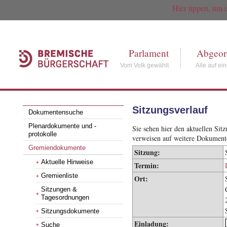
Hier tippen, um 
Parlament
Abgeor
Vom Volk gewählt
Alle auf ei
Sitzungsverlauf
Dokumentensuche
Plenardokumente und -
Sie sehen hier den aktuellen Si
protokolle
verweisen auf weitere Dokument
Gremiendokumente
Sitzung:
Aktuelle Hinweise
Termin:
Gremienliste
Ort:
Sitzungen &
Tagesordnungen
Sitzungsdokumente
Einladung:
Suche