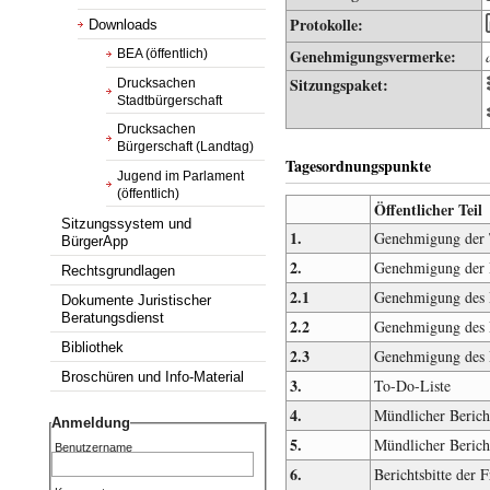
Protokolle:
Downloads
Genehmigungsvermerke:
BEA (öffentlich)
Sitzungspaket:
Drucksachen
Stadtbürgerschaft
Drucksachen
Bürgerschaft (Landtag)
Tagesordnungspunkte
Jugend im Parlament
(öffentlich)
Öffentlicher Teil
Sitzungssystem und
1.
Genehmigung der 
BürgerApp
2.
Genehmigung der 
Rechtsgrundlagen
2.1
Genehmigung des P
Dokumente Juristischer
Beratungsdienst
2.2
Genehmigung des P
Bibliothek
2.3
Genehmigung des P
Broschüren und Info-Material
3.
To-Do-Liste
4.
Mündlicher Bericht
Anmeldung
5.
Mündlicher Bericht
Benutzername
6.
Berichtsbitte de