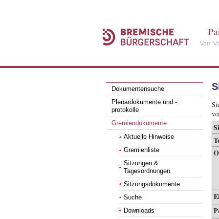
Pa
Vom Vo
S
Dokumentensuche
Plenardokumente und -
Si
protokolle
ve
Gremiendokumente
S
Aktuelle Hinweise
T
Gremienliste
O
Sitzungen &
Tagesordnungen
Sitzungsdokumente
E
Suche
P
Downloads