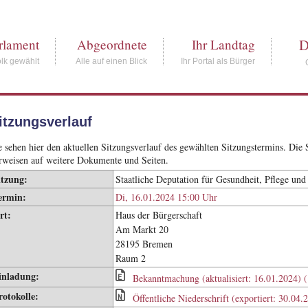
D
rlament
Abgeordnete
Ihr Landtag
lk gewählt
Alle auf einen Blick
Ihr Portal als Bürger
itzungsverlauf
e sehen hier den aktuellen Sitzungsverlauf des gewählten Sitzungstermins. Di
rweisen auf weitere Dokumente und Seiten.
itzung:
Staatliche Deputation für Gesundheit, Pflege und
ermin:
Di, 16.01.2024 15:00 Uhr
rt:
Haus der Bürgerschaft
Am Markt 20
28195 Bremen
Raum 2
inladung:
Bekanntmachung (aktualisiert: 16.01.2024) 
rotokolle:
Öffentliche Niederschrift (exportiert: 30.04