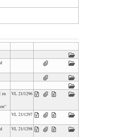
rd
2 zu
VL 21/1296
ren“
VL 21/1297
nd
VL 21/1298