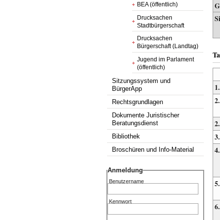
G
BEA (öffentlich)
S
Drucksachen
Stadtbürgerschaft
Drucksachen
Bürgerschaft (Landtag)
Ta
Jugend im Parlament
(öffentlich)
Sitzungssystem und
1.
BürgerApp
2.
Rechtsgrundlagen
Dokumente Juristischer
2
Beratungsdienst
3.
Bibliothek
4.
Broschüren und Info-Material
Anmeldung
Benutzername
5.
Kennwort
6.