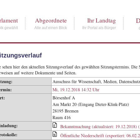
D
rlament
Abgeordnete
Ihr Landtag
lk gewählt
Alle auf einen Blick
Ihr Portal als Bürger
itzungsverlauf
e sehen hier den aktuellen Sitzungsverlauf des gewählten Sitzungstermins. Di
rweisen auf weitere Dokumente und Seiten.
itzung:
Ausschuss für Wissenschaft, Medien, Datenschutz 
ermin:
Mi, 19.12.2018 14:32 Uhr
rt:
Börsenhof A
Am Markt 20 (Eingang Dieter-Klink-Platz)
28195 Bremen
Raum 416
inladung:
Bekanntmachung (aktualisiert: 19.12.2018) 
rotokolle:
Öffentliche Niederschrift (exportiert: 06.02