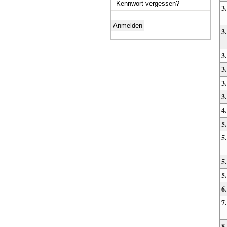
Kennwort vergessen?
3
3
3
3
3
3
4.
5.
5
5
5
6.
7.
8.