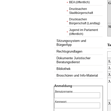
G
BEA (öffentlich)
Drucksachen
Stadtbürgerschaft
Drucksachen
Bürgerschaft (Landtag)
S
Jugend im Parlament
(öffentlich)
Sitzungssystem und
Ta
BürgerApp
Rechtsgrundlagen
Dokumente Juristischer
1.
Beratungsdienst
2.
Bibliothek
3.
Broschüren und Info-Material
3
Anmeldung
Benutzername
Kennwort
3