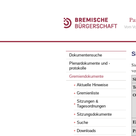
Pa
Vom Vo
S
Dokumentensuche
Plenardokumente und -
Si
protokolle
ve
Gremiendokumente
S
Aktuelle Hinweise
T
Gremienliste
O
Sitzungen &
Tagesordnungen
Sitzungsdokumente
E
Suche
P
Downloads