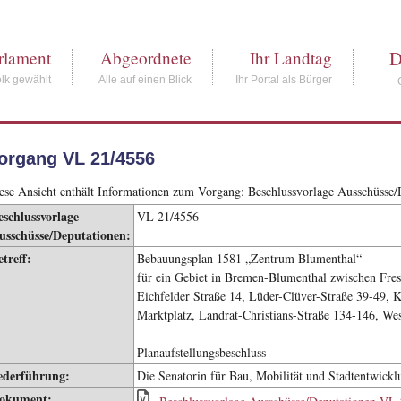
D
rlament
Abgeordnete
Ihr Landtag
lk gewählt
Alle auf einen Blick
Ihr Portal als Bürger
organg VL 21/4556
ese Ansicht enthält Informationen zum Vorgang: Beschlussvorlage Ausschüsse
eschlussvorlage
VL 21/4556
usschüsse/Deputationen:
etreff:
Bebauungsplan 1581 „Zentrum Blumenthal“
für ein Gebiet in Bremen-Blumenthal zwischen Frese
Eichfelder Straße 14, Lüder-Clüver-Straße 39-49, 
Marktplatz, Landrat-Christians-Straße 134-146, Wes
Planaufstellungsbeschluss
ederführung:
Die Senatorin für Bau, Mobilität und Stadtentwick
okument: