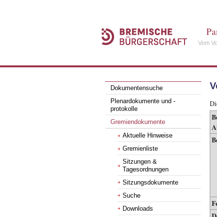
Pa
Vom Vo
V
Dokumentensuche
Plenardokumente und -
Di
protokolle
B
Gremiendokumente
A
Aktuelle Hinweise
B
Gremienliste
Sitzungen &
Tagesordnungen
Sitzungsdokumente
Suche
F
Downloads
D