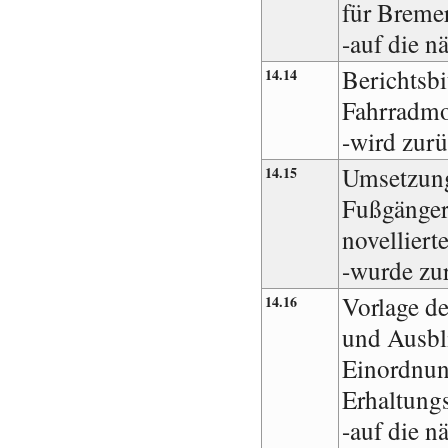
für Breme
-auf die n
Berichtsbi
14.14
Fahrradmo
-wird zur
Umsetzun
14.15
Fußgänge
novellier
-wurde zu
Vorlage de
14.16
und Ausbli
Einordnun
Erhaltun
-auf die n