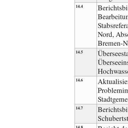
Berichtsbi
14.4
Bearbeitu
Stabsrefe
Nord, Abs
Bremen-N
Überseest
14.5
Überseein
Hochwasse
Aktualisie
14.6
Problemim
Stadtgeme
Berichtsbi
14.7
Schuberts
14.8