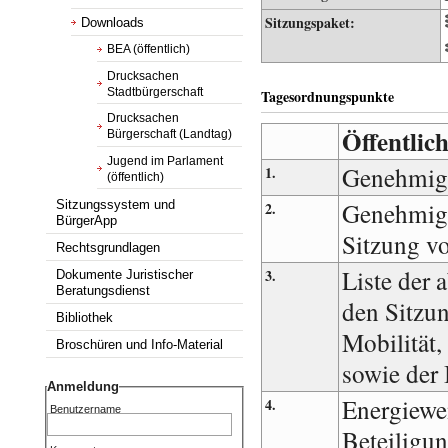
Sitzungspaket:
Downloads
BEA (öffentlich)
Drucksachen
Stadtbürgerschaft
Tagesordnungspunkte
Drucksachen
Öffentlich
Bürgerschaft (Landtag)
Jugend im Parlament
Genehmig
1.
(öffentlich)
Genehmigu
Sitzungssystem und
2.
BürgerApp
Sitzung v
Rechtsgrundlagen
Liste der 
3.
Dokumente Juristischer
Beratungsdienst
den Sitzun
Bibliothek
Mobilität
Broschüren und Info-Material
sowie der
Anmeldung
Energiewe
4.
Benutzername
Beteiligun