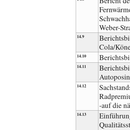
Bericht d
Fernwärm
Schwachha
Weber-Str
Berichtsbi
14.9
Cola/Köne
Berichtsbi
14.10
Berichtsb
14.11
Autoposin
Sachstands
14.12
Radpremi
-auf die n
Einführung
14.13
Qualitätss