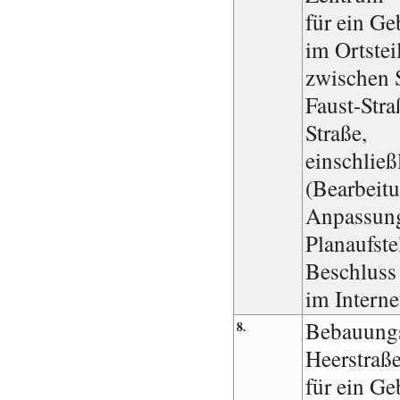
für ein Ge
im Ortstei
zwischen S
Faust-Stra
Straße,
einschlie
(Bearbeit
Anpassun
Planaufste
Beschluss 
im Interne
Bebauungs
8.
Heerstraß
für ein Ge