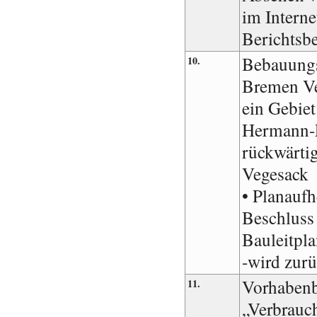
im Interne
Berichtsb
Bebauungs
10.
Bremen Ve
ein Gebiet
Hermann-F
rückwärti
Vegesack
• Planauf
Beschluss 
Bauleitpla
-wird zur
Vorhabenb
11.
„Verbrauc