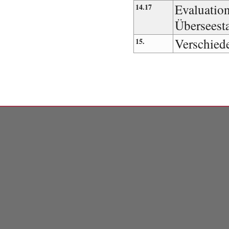
Evaluatio
14.17
Überseest
Verschied
15.