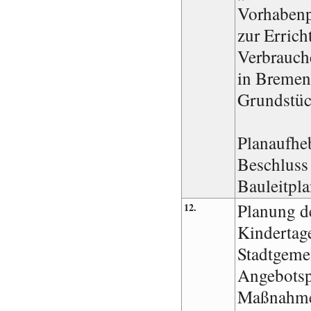
Vorhabenp
zur Errich
Verbrauch
in Bremen
Grundstüc
Planaufhe
Beschluss 
Bauleitpla
Planung d
12.
Kindertag
Stadtgeme
Angebotsp
Maßnahmen