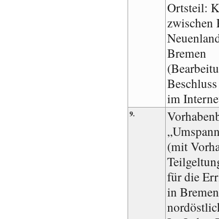
Ortsteil: 
zwischen 
Neuenland
Bremen
(Bearbeit
Beschluss 
im Interne
Vorhabenb
9.
„Umspannw
(mit Vorh
Teilgeltun
für die E
in Bremen
nordöstli