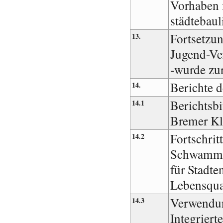
Vorhaben 
städtebaul
Fortsetzun
13.
Jugend-Ve
-wurde zu
Berichte 
14.
Berichtsbi
14.1
Bremer Kl
Fortschrit
14.2
Schwammst
für Stadte
Lebensqual
Verwendung
14.3
Integriert