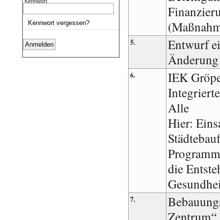
Kennwort
Finanzier
(Maßnahm
Kennwort vergessen?
Entwurf e
5.
Änderung 
IEK Gröpe
6.
Integriert
Alle
Hier: Eins
Städtebau
Programm 
die Entste
Gesundhei
Bebauungs
7.
Zentrum“