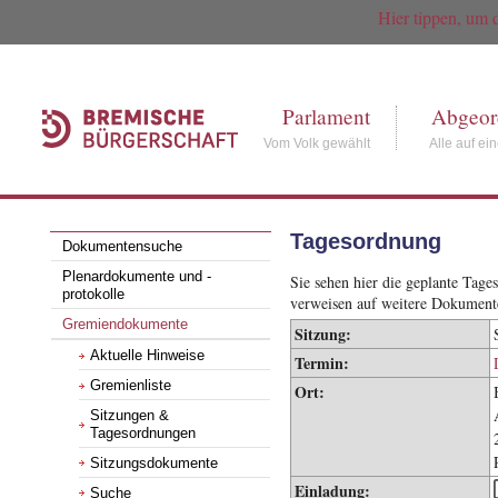
Hier tippen, um 
Parlament
Abgeor
Vom Volk gewählt
Alle auf ei
Tagesordnung
Dokumentensuche
Plenardokumente und -
Sie sehen hier die geplante Tag
protokolle
verweisen auf weitere Dokument
Gremiendokumente
Sitzung:
Aktuelle Hinweise
Termin:
Gremienliste
Ort:
Sitzungen &
Tagesordnungen
Sitzungsdokumente
Einladung:
Suche