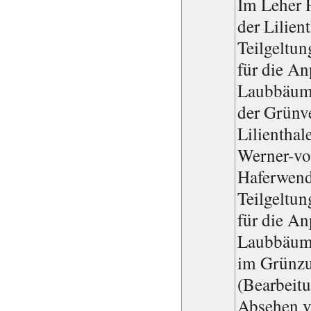
Im Leher 
der Lilien
Teilgeltun
für die A
Laubbäume
der Grünv
Lilienthal
Werner-vo
Haferwen
Teilgeltun
für die A
Laubbäume
im Grünzu
(Bearbeit
Absehen v