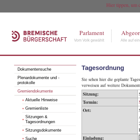
Hier tippen, um 
Parlament
Abgeor
Vom Volk gewählt
Alle auf ei
Tagesordnung
Dokumentensuche
Plenardokumente und -
Sie sehen hier die geplante Tag
protokolle
verweisen auf weitere Dokument
Gremiendokumente
Sitzung:
Aktuelle Hinweise
Termin:
Gremienliste
Ort:
Sitzungen &
Tagesordnungen
Sitzungsdokumente
Einladung:
Suche