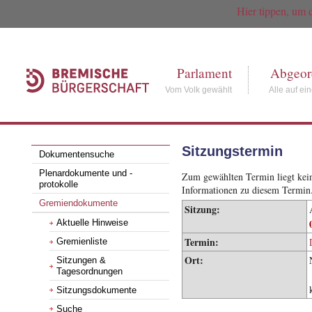
Hier tippen, um 
Parlament
Abgeor
Vom Volk gewählt
Alle auf ei
Sitzungstermin
Dokumentensuche
Plenardokumente und -
Zum gewählten Termin liegt keine
protokolle
Informationen zu diesem Termin
Gremiendokumente
Sitzung:
Aktuelle Hinweise
Termin:
Gremienliste
Ort:
Sitzungen &
Tagesordnungen
Sitzungsdokumente
Suche