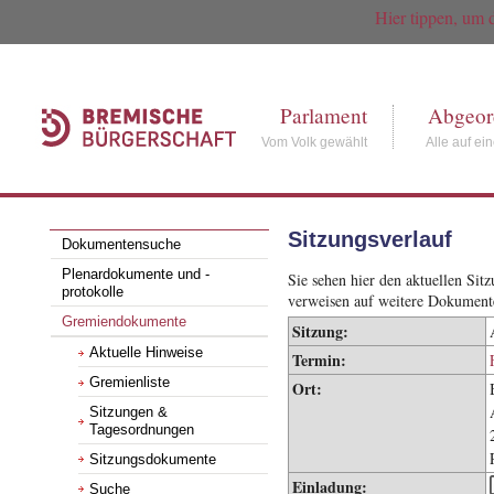
Hier tippen, um 
Parlament
Abgeor
Vom Volk gewählt
Alle auf ei
Sitzungsverlauf
Dokumentensuche
Plenardokumente und -
Sie sehen hier den aktuellen Si
protokolle
verweisen auf weitere Dokument
Gremiendokumente
Sitzung:
Aktuelle Hinweise
Termin:
Gremienliste
Ort:
Sitzungen &
Tagesordnungen
Sitzungsdokumente
Einladung:
Suche