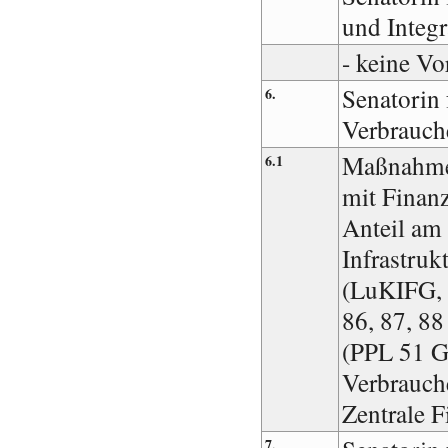
und Integr
- keine Vo
Senatorin 
6.
Verbrauch
Maßnahmen
6.1
mit Finan
Anteil am
Infrastruk
(LuKIFG, 
86, 87, 88
(PPL 51 G
Verbrauch
Zentrale F
7.