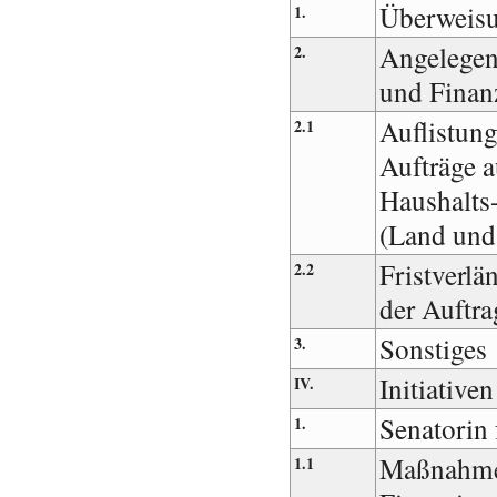
Überweis
1.
Angelegen
2.
und Finan
Auflistun
2.1
Aufträge a
Haushalts
(Land und
Fristverl
2.2
der Auftra
Sonstiges
3.
Initiative
IV.
Senatorin 
1.
Maßnahmen
1.1