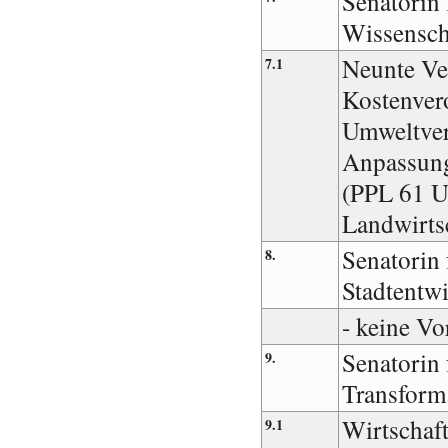
Senatorin
Wissensch
Neunte Ve
7.1
Kostenver
Umweltver
Anpassung
(PPL 61 U
Landwirts
Senatorin 
8.
Stadtentw
- keine Vo
Senatorin 
9.
Transform
Wirtschaft
9.1