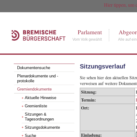
Hier tippen, um 
Parlament
Abgeor
Vom Volk gewählt
Alle auf ei
Sitzungsverlauf
Dokumentensuche
Plenardokumente und -
Sie sehen hier den aktuellen Si
protokolle
verweisen auf weitere Dokument
Gremiendokumente
Sitzung:
Aktuelle Hinweise
Termin:
Gremienliste
Ort:
Sitzungen &
Tagesordnungen
Sitzungsdokumente
Einladung:
Suche