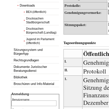
Protokolle:
Downloads
Genehmigungsvermerke:
BEA (öffentlich)
Drucksachen
Stadtbürgerschaft
Sitzungspaket:
Drucksachen
Bürgerschaft (Landtag)
Jugend im Parlament
Tagesordnungspunkte
(öffentlich)
Sitzungssystem und
Öffentlich
BürgerApp
Genehmig
Rechtsgrundlagen
I.
Dokumente Juristischer
Protokoll
II.
Beratungsdienst
Bibliothek
Genehmigu
1.
Broschüren und Info-Material
Sitzung d
Finanzaus
Anmeldung
Benutzername
Dezember