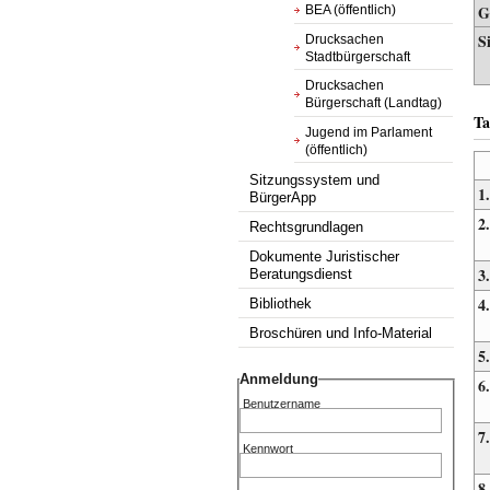
G
BEA (öffentlich)
S
Drucksachen
Stadtbürgerschaft
Drucksachen
Bürgerschaft (Landtag)
Ta
Jugend im Parlament
(öffentlich)
Sitzungssystem und
1.
BürgerApp
2.
Rechtsgrundlagen
Dokumente Juristischer
3.
Beratungsdienst
4.
Bibliothek
Broschüren und Info-Material
5.
Anmeldung
6.
Benutzername
7.
Kennwort
8.