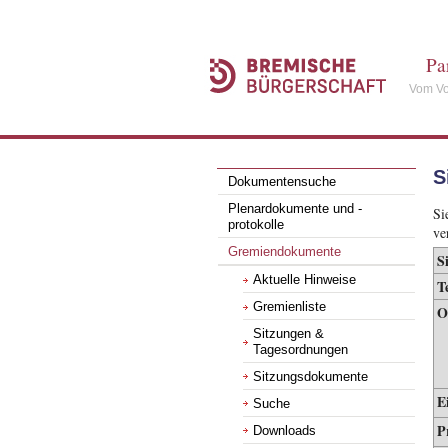
Pa
Vom Vo
S
Dokumentensuche
Plenardokumente und -
Si
protokolle
ve
Gremiendokumente
S
Aktuelle Hinweise
T
Gremienliste
O
Sitzungen &
Tagesordnungen
Sitzungsdokumente
E
Suche
P
Downloads