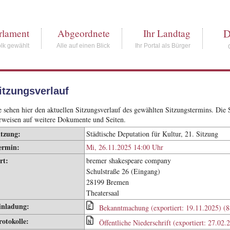
D
rlament
Abgeordnete
Ihr Landtag
lk gewählt
Alle auf einen Blick
Ihr Portal als Bürger
itzungsverlauf
e sehen hier den aktuellen Sitzungsverlauf des gewählten Sitzungstermins. Di
rweisen auf weitere Dokumente und Seiten.
itzung:
Städtische Deputation für Kultur, 21. Sitzung
ermin:
Mi, 26.11.2025 14:00 Uhr
rt:
bremer shakespeare company
Schulstraße 26 (Eingang)
28199 Bremen
Theatersaal
inladung:
Bekanntmachung (exportiert: 19.11.2025) (
rotokolle:
Öffentliche Niederschrift (exportiert: 27.02