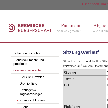
Hier tippen, um 
Parlament
Abgeor
Vom Volk gewählt
Alle auf ei
Sitzungsverlauf
Dokumentensuche
Plenardokumente und -
Sie sehen hier den aktuellen Si
protokolle
verweisen auf weitere Dokument
Gremiendokumente
Sitzung:
Aktuelle Hinweise
Termin:
Gremienliste
Ort:
Sitzungen &
Tagesordnungen
Sitzungsdokumente
Einladung:
Suche