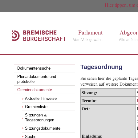
Hier tippen, um 
Parlament
Abgeor
Vom Volk gewählt
Alle auf ei
Tagesordnung
Dokumentensuche
Plenardokumente und -
Sie sehen hier die geplante Tag
protokolle
verweisen auf weitere Dokument
Gremiendokumente
Sitzung:
Aktuelle Hinweise
Termin:
Gremienliste
Ort:
Sitzungen &
Tagesordnungen
Sitzungsdokumente
Einladung:
Suche