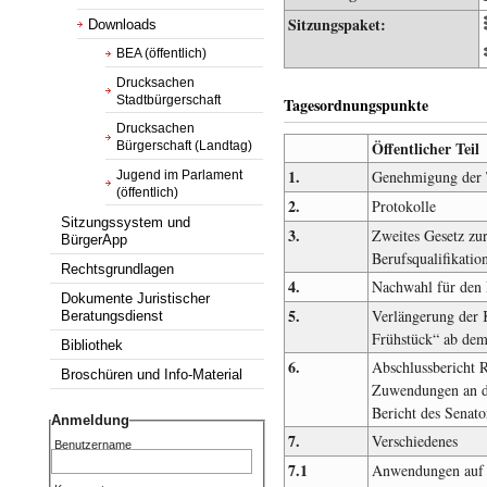
Sitzungspaket:
Downloads
BEA (öffentlich)
Drucksachen
Stadtbürgerschaft
Tagesordnungspunkte
Drucksachen
Öffentlicher Teil
Bürgerschaft (Landtag)
1.
Genehmigung der 
Jugend im Parlament
(öffentlich)
2.
Protokolle
Sitzungssystem und
3.
Zweites Gesetz zu
BürgerApp
Berufsqualifikation
Rechtsgrundlagen
4.
Nachwahl für den 
Dokumente Juristischer
5.
Verlängerung der 
Beratungsdienst
Frühstück“ ab dem
Bibliothek
6.
Abschlussbericht 
Broschüren und Info-Material
Zuwendungen an da
Bericht des Senato
Anmeldung
7.
Verschiedenes
Benutzername
7.1
Anwendungen auf i