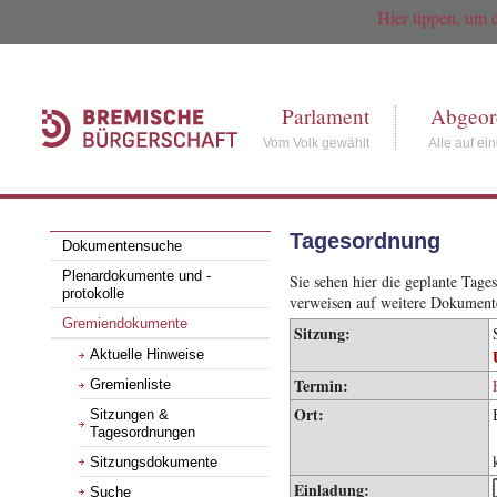
Hier tippen, um 
Parlament
Abgeor
Vom Volk gewählt
Alle auf ei
Tagesordnung
Dokumentensuche
Plenardokumente und -
Sie sehen hier die geplante Tag
protokolle
verweisen auf weitere Dokument
Gremiendokumente
Sitzung:
Aktuelle Hinweise
Termin:
Gremienliste
Ort:
Sitzungen &
Tagesordnungen
Sitzungsdokumente
Einladung:
Suche