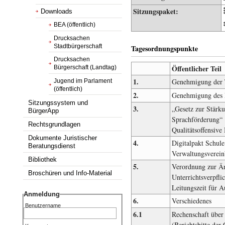
Sitzungspaket:
Downloads
BEA (öffentlich)
Drucksachen
Stadtbürgerschaft
Tagesordnungspunkte
Drucksachen
Öffentlicher Teil
Bürgerschaft (Landtag)
1.
Genehmigung der 
Jugend im Parlament
(öffentlich)
2.
Genehmigung des P
Sitzungssystem und
3.
„Gesetz zur Stärku
BürgerApp
Sprachförderung“
Rechtsgrundlagen
Qualitätsoffensiv
Dokumente Juristischer
4.
Digitalpakt Schul
Beratungsdienst
Verwaltungsverei
Bibliothek
5.
Verordnung zur Ä
Broschüren und Info-Material
Unterrichtsverpfl
Leitungszeit für A
Anmeldung
6.
Verschiedenes
Benutzername
6.1
Rechenschaft übe
(Berichtsbitte de