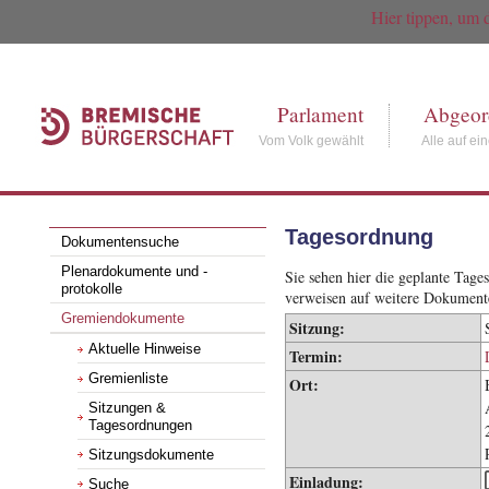
Hier tippen, um 
Parlament
Abgeor
Vom Volk gewählt
Alle auf ei
Tagesordnung
Dokumentensuche
Plenardokumente und -
Sie sehen hier die geplante Tag
protokolle
verweisen auf weitere Dokument
Gremiendokumente
Sitzung:
Aktuelle Hinweise
Termin:
Gremienliste
Ort:
Sitzungen &
Tagesordnungen
Sitzungsdokumente
Einladung:
Suche