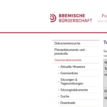
Pa
Vom Vo
T
Dokumentensuche
Plenardokumente und -
Si
protokolle
ve
Gremiendokumente
S
Aktuelle Hinweise
T
Gremienliste
O
Sitzungen &
Tagesordnungen
E
Sitzungsdokumente
Suche
S
Downloads