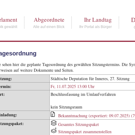
D
rlament
Abgeordnete
Ihr Landtag
lk gewählt
Alle auf einen Blick
Ihr Portal als Bürger
agesordnung
e sehen hier die geplante Tagesordnung des gewählten Sitzungstermins. Die S
rweisen auf weitere Dokumente und Seiten.
itzung:
Städtische Deputation für Inneres, 27. Sitzung
ermin:
Fr, 11.07.2025 13:00 Uhr
rt:
Beschlussfassung im Umlaufverfahren
kein Sitzungsraum
inladung:
Bekanntmachung (exportiert: 09.07.2025) (
itzungspaket:
Gesamtes Sitzungspaket
Sitzungspaket zusammenstellen