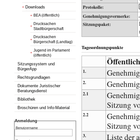
Protokolle:
Downloads
Genehmigungsvermerke:
BEA (öffentlich)
Sitzungspaket:
Drucksachen
Stadtbürgerschaft
Drucksachen
Bürgerschaft (Landtag)
Tagesordnungspunkte
Jugend im Parlament
(öffentlich)
Öffentlich
Sitzungssystem und
BürgerApp
Genehmig
1.
Rechtsgrundlagen
Genehmigu
2.
Dokumente Juristischer
Beratungsdienst
Genehmigu
2.1
Bibliothek
Sitzung v
Broschüren und Info-Material
Genehmigu
2.2
Anmeldung
Sitzung v
Benutzername
Liste der 
3.