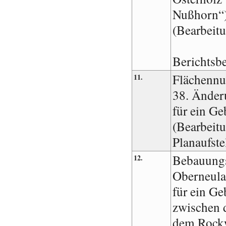
Nußhorn“
(Bearbeit
Berichtsb
Flächennu
11.
38. Änder
für ein G
(Bearbeit
Planaufste
Bebauung
12.
Oberneul
für ein G
zwischen d
dem Rockw