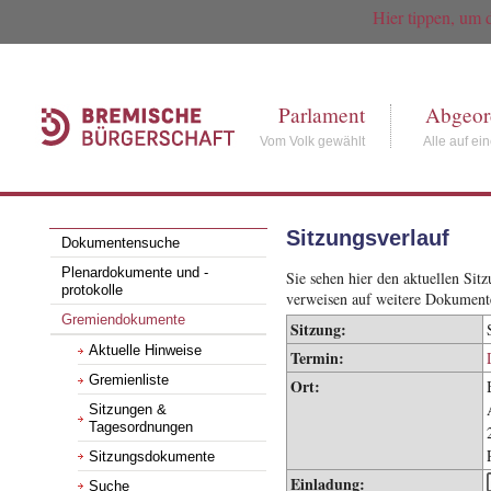
Hier tippen, um 
Parlament
Abgeor
Vom Volk gewählt
Alle auf ei
Sitzungsverlauf
Dokumentensuche
Plenardokumente und -
Sie sehen hier den aktuellen Si
protokolle
verweisen auf weitere Dokument
Gremiendokumente
Sitzung:
Aktuelle Hinweise
Termin:
Gremienliste
Ort:
Sitzungen &
Tagesordnungen
Sitzungsdokumente
Einladung:
Suche