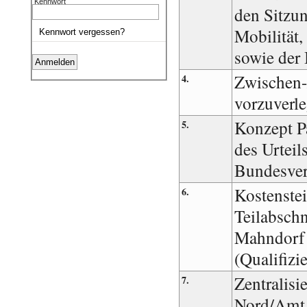
Kennwort
den Sitzun
Mobilität
Kennwort vergessen?
sowie der
Zwischen-
4.
vorzuverl
Konzept Pa
5.
des Urteil
Bundesver
Kostenstei
6.
Teilabschn
Mahndorf 
(Qualifiz
Zentralisi
7.
Nord/Amt 