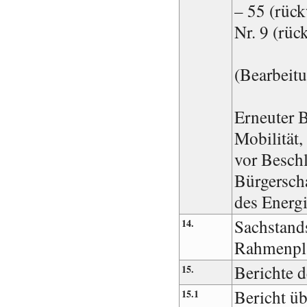
– 55 (rüc
Nr. 9 (rüc
(Bearbeit
Erneuter B
Mobilität
vor Besch
Bürgersch
des Energ
Sachstands
14.
Rahmenpla
Berichte 
15.
Bericht üb
15.1