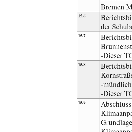
Bremen Mi
Berichtsb
15.6
der Schube
Berichtsbit
15.7
Brunnens
-Dieser T
Berichtsbi
15.8
Kornstraß
-mündlich
-Dieser T
Abschlussb
15.9
Klimaanpa
Grundlage
Klimaanp