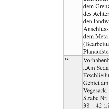
dem Grenz
des Achter
den landwi
Anschluss
dem Meta
(Bearbeit
Planaufste
Vorhabenb
13.
„Am Sedan
Erschließu
Gebiet am
Vegesack,
Straße Nr.
38 – 42 (r