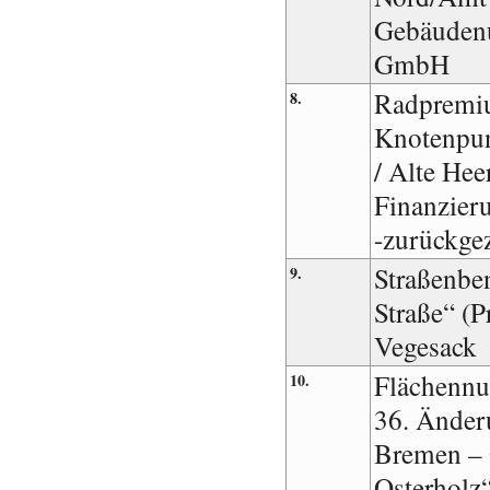
Gebäuden
GmbH
Radpremiu
8.
Knotenpun
/ Alte Hee
Finanzier
-zurückge
Straßenbe
9.
Straße“ (P
Vegesack
Flächennu
10.
36. Änder
Bremen – 
Osterholz