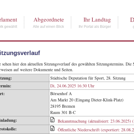
D
rlament
Abgeordnete
Ihr Landtag
lk gewählt
Alle auf einen Blick
Ihr Portal als Bürger
itzungsverlauf
e sehen hier den aktuellen Sitzungsverlauf des gewählten Sitzungstermins. Di
rweisen auf weitere Dokumente und Seiten.
itzung:
Städtische Deputation für Sport, 28. Sitzung
ermin:
Di, 24.06.2025 16:30 Uhr
rt:
Börsenhof A
Am Markt 20 (Eingang Dieter-Klink-Platz)
28195 Bremen
Raum 301 B-C
inladung:
Bekanntmachung (aktualisiert: 23.06.2025) 
rotokolle:
Öffentliche Niederschrift (exportiert: 28.08