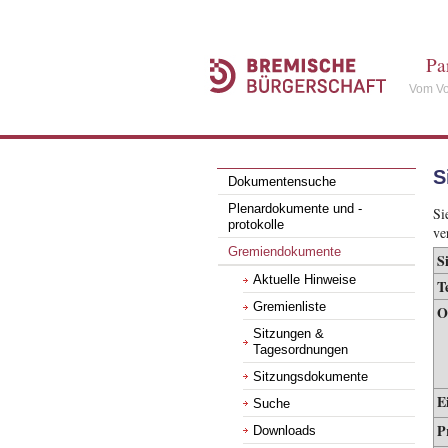
Pa
Vom Vo
S
Dokumentensuche
Plenardokumente und -
Si
protokolle
ve
Gremiendokumente
S
Aktuelle Hinweise
T
Gremienliste
O
Sitzungen &
Tagesordnungen
Sitzungsdokumente
E
Suche
P
Downloads