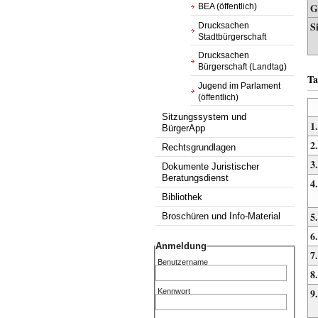
G
BEA (öffentlich)
S
Drucksachen
Stadtbürgerschaft
Drucksachen
Bürgerschaft (Landtag)
Ta
Jugend im Parlament
(öffentlich)
Sitzungssystem und
1.
BürgerApp
2.
Rechtsgrundlagen
3.
Dokumente Juristischer
Beratungsdienst
4.
Bibliothek
5.
Broschüren und Info-Material
6.
Anmeldung
7.
Benutzername
8.
9.
Kennwort