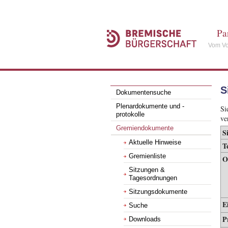
Pa
Vom Vo
S
Dokumentensuche
Plenardokumente und -
Si
protokolle
ve
Gremiendokumente
S
Aktuelle Hinweise
T
Gremienliste
O
Sitzungen &
Tagesordnungen
Sitzungsdokumente
E
Suche
P
Downloads