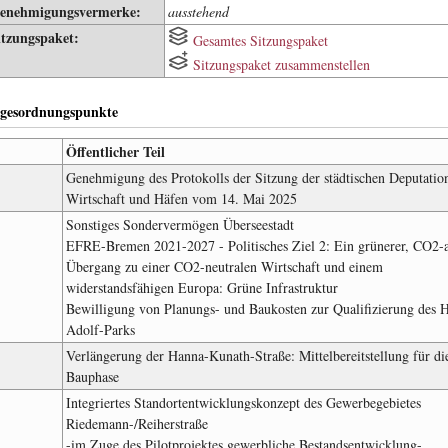
enehmigungsvermerke:
ausstehend
itzungspaket:
Gesamtes Sitzungspaket
Sitzungspaket zusammenstellen
gesordnungspunkte
Öffentlicher Teil
Genehmigung des Protokolls der Sitzung der städtischen Deputatio
Wirtschaft und Häfen vom 14. Mai 2025
Sonstiges Sondervermögen Überseestadt
EFRE-Bremen 2021-2027 - Politisches Ziel 2: Ein grünerer, CO2-
Übergang zu einer CO2-neutralen Wirtschaft und einem
widerstandsfähigen Europa: Grüne Infrastruktur
Bewilligung von Planungs- und Baukosten zur Qualifizierung des H
Adolf-Parks
Verlängerung der Hanna-Kunath-Straße: Mittelbereitstellung für di
Bauphase
Integriertes Standortentwicklungskonzept des Gewerbegebietes
Riedemann-/Reiherstraße
-im Zuge des Pilotprojektes gewerbliche Bestandsentwicklung-