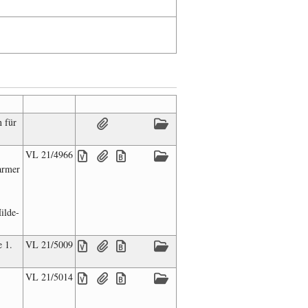
n für
VL 21/4966
armer
ilde-
e 1.
VL 21/5009
VL 21/5014