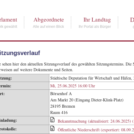
D
rlament
Abgeordnete
Ihr Landtag
lk gewählt
Alle auf einen Blick
Ihr Portal als Bürger
itzungsverlauf
e sehen hier den aktuellen Sitzungsverlauf des gewählten Sitzungstermins. Di
rweisen auf weitere Dokumente und Seiten.
itzung:
Städtische Deputation für Wirtschaft und Häfen, 
ermin:
Mi, 25.06.2025 16:00 Uhr
rt:
Börsenhof A
Am Markt 20 (Eingang Dieter-Klink-Platz)
28195 Bremen
Raum 416
inladung:
Bekanntmachung (aktualisiert: 24.06.2025) 
rotokolle:
Öffentliche Niederschrift (exportiert: 08.09